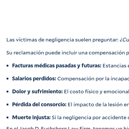
Las víctimas de negligencia suelen preguntar:
¿Cu
Su reclamación puede incluir una compensación p
Facturas médicas pasadas y futuras:
Estancias e
Salarios perdidos:
Compensación por la incapaci
Dolor y sufrimiento:
El costo físico y emocional 
Pérdida del consorcio:
El impacto de la lesión en
Muerte injusta:
Si la negligencia por accidente 
En el Jacob D. Fuchsberg Law Firm, tenemos un his