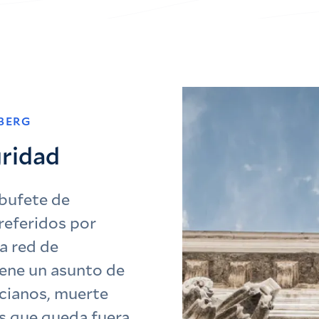
BERG
gridad
bufete de
referidos por
a red de
iene un asunto de
ncianos, muerte
es que queda fuera