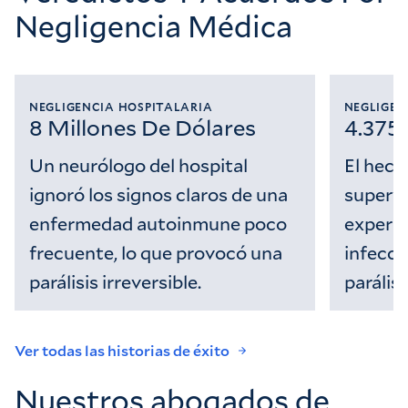
Negligencia Médica
NEGLIGENCIA HOSPITALARIA
NEGLIGEN
8 Millones De Dólares
4.375
Un neurólogo del hospital
El hech
ignoró los signos claros de una
supervi
enfermedad autoinmune poco
experie
frecuente, lo que provocó una
infecci
parálisis irreversible.
parális
Ver todas las historias de éxito
Nuestros abogados de