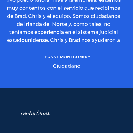
muy contentos con el servicio que recibimos
d
de Brad, Chris y el equipo. Somos ciudadanos
de Irlanda del Norte y, como tales, no
teníamos experiencia en el sistema judicial
estadounidense. Chris y Brad nos ayudaron a
G
resolver este problema y se aseguraron de
l
que entendiéramos cada paso del proceso y
LEANNE MONTGOMERY
de que nos mantuvieran informados de lo que
r
Ciudadano
sucedería con el caso.
También sentimos que Brad y Chris tenían un
interés genuino en nuestra historia, en cuáles
eran las implicaciones para nosotros como
p
familia y que estaban realmente interesados
contáctenos
en cómo podrían ayudar a nuestra situación.
Nos tranquilizó la forma en que Chris y Brad