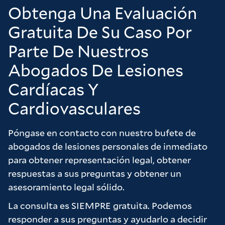
trataron con nosotros y confiamos en que los
Obtenga Una Evaluación
consejos que nos dieron siempre fueron
Gratuita De Su Caso Por
equilibrados y redundaron en beneficio de
Parte De Nuestros
nuestros intereses. Quedamos muy
satisfechos con el resultado que la empresa
Abogados De Lesiones
nos ha conseguido y creemos que solo lo
Cardíacas Y
hemos conseguido gracias al arduo trabajo de
Chris y Brad. No dudaría en recomendar la
Cardiovasculares
firma a cualquiera que esté considerando un
caso y quiera sentirse realmente valorado
Póngase en contacto con nuestro bufete de
como cliente.
abogados de lesiones personales de inmediato
para obtener representación legal, obtener
Muchas gracias a la firma por todo su arduo
respuestas a sus preguntas y obtener un
trabajo en nuestro nombre, realmente lo
asesoramiento legal sólido.
apreciamos.
La consulta es SIEMPRE gratuita. Podemos
responder a sus preguntas y ayudarlo a decidir