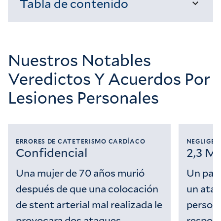
Tabla de contenido
Cargando...
Nuestros Notables
Veredictos Y Acuerdos Por
Lesiones Personales
ERRORES DE CATETERISMO CARDÍACO
NEGLIGEN
Confidencial
2,3 Mi
Una mujer de 70 años murió
Un padr
después de que una colocación
un ataq
de stent arterial mal realizada le
persona
provocara dos ataques
respond