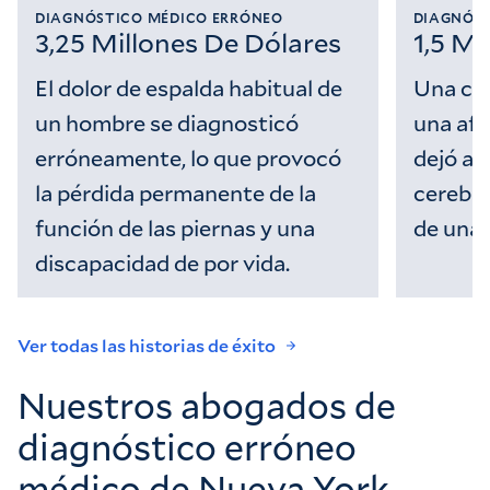
DIAGNÓSTICO MÉDICO ERRÓNEO
DIAGNÓST
3,25 Millones De Dólares
1,5 Mi
El dolor de espalda habitual de
Una cir
un hombre se diagnosticó
una afe
erróneamente, lo que provocó
dejó a 
la pérdida permanente de la
cerebral
función de las piernas y una
de una 
discapacidad de por vida.
Ver todas las historias de éxito
Nuestros abogados de
diagnóstico erróneo
médico de Nueva York