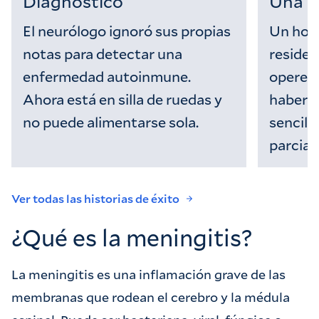
Diagnóstico
Una I
El neurólogo ignoró sus propias
Un hosp
notas para detectar una
residen
enfermedad autoinmune.
operen 
Ahora está en silla de ruedas y
haber s
no puede alimentarse sola.
sencill
parcial.
Ver todas las historias de éxito
¿Qué es la meningitis?
La meningitis es una inflamación grave de las
membranas que rodean el cerebro y la médula