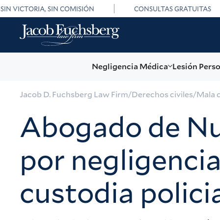
SIN VICTORIA, SIN COMISIÓN
CONSULTAS GRATUITAS
Negligencia Médica
Lesión Pers
Jacob D. Fuchsberg Law Firm
/
Derechos civiles
/
Mala c
Abogado de Nu
por negligenci
custodia polici