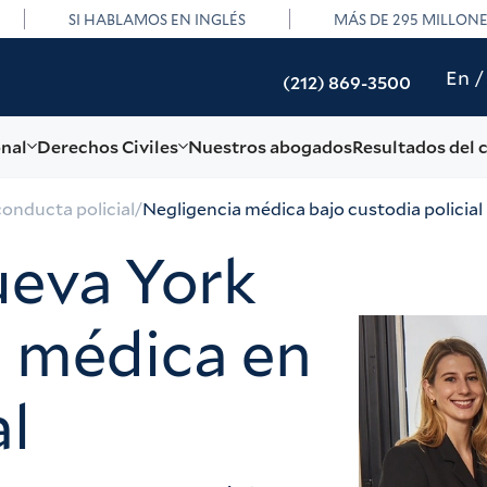
SI HABLAMOS EN INGLÉS
MÁS DE 295 MILLON
En
(212) 869-3500
onal
Derechos Civiles
Nuestros abogados
Resultados del 
onducta policial
/
Negligencia médica bajo custodia policial
eva York
a médica en
al