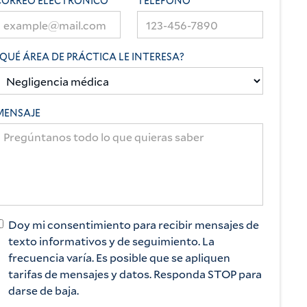
CORREO ELECTRÓNICO
TELÉFONO
¿QUÉ ÁREA DE PRÁCTICA LE INTERESA?
MENSAJE
AL EN PRISIÓN
ones De
s
tórico de 3 millones
Doy mi consentimiento para recibir mensajes de
texto informativos y de seguimiento. La
para nuestros tres
frecuencia varía. Es posible que se apliquen
ue fueron abusados
tarifas de mensajes y datos. Responda STOP para
e por un guardia de
darse de baja.