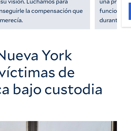
 su visión. Luchamos para
una prisión
nseguirle la compensación que
funcionario
 merecía.
durante año
Nueva York
 víctimas de
a bajo custodia