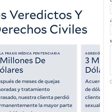
s Veredictos Y
erechos Civiles
A PRAXIS MÉDICA PENITENCIARIA
AGRESIÓN SEXU
 Millones De
3 Mill
ólares
Dólare
spués de meses de quejas
Acuerdo his
noradas y tratamiento
de dólares 
trasado, nuestra clienta perdió
clientes q
rmanentemente la mayor parte
sexualment