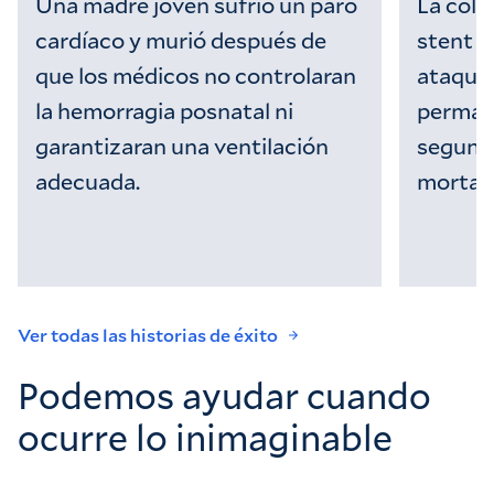
Una madre joven sufrió un paro
La colo
cardíaco y murió después de
stent a
que los médicos no controlaran
ataque 
la hemorragia posnatal ni
perman
garantizaran una ventilación
segund
adecuada.
mortal 
Ver todas las historias de éxito
Podemos ayudar cuando
ocurre lo inimaginable