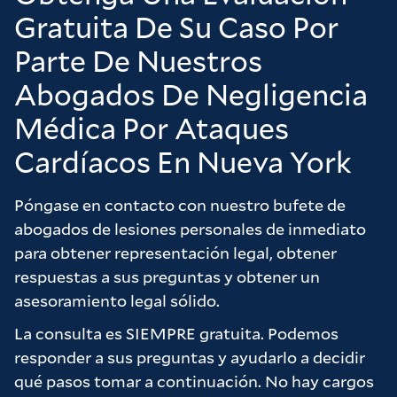
consejos que nos dieron siempre fueron
Gratuita De Su Caso Por
equilibrados y redundaron en beneficio de
Parte De Nuestros
nuestros intereses. Quedamos muy
satisfechos con el resultado que la empresa
Abogados De Negligencia
nos ha conseguido y creemos que solo lo
Médica Por Ataques
hemos conseguido gracias al arduo trabajo de
Chris y Brad. No dudaría en recomendar la
Cardíacos En Nueva York
firma a cualquiera que esté considerando un
caso y quiera sentirse realmente valorado
Póngase en contacto con nuestro bufete de
como cliente.
abogados de lesiones personales de inmediato
para obtener representación legal, obtener
Muchas gracias a la firma por todo su arduo
respuestas a sus preguntas y obtener un
trabajo en nuestro nombre, realmente lo
asesoramiento legal sólido.
apreciamos.
La consulta es SIEMPRE gratuita. Podemos
responder a sus preguntas y ayudarlo a decidir
qué pasos tomar a continuación. No hay cargos