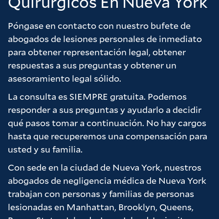
Quirúrgicos En Nueva York
hemos conseguido gracias al arduo trabajo de
Chris y Brad. No dudaría en recomendar la
Póngase en contacto con nuestro bufete de
firma a cualquiera que esté considerando un
abogados de lesiones personales de inmediato
caso y quiera sentirse realmente valorado
para obtener representación legal, obtener
como cliente.
respuestas a sus preguntas y obtener un
Muchas gracias a la firma por todo su arduo
asesoramiento legal sólido.
trabajo en nuestro nombre, realmente lo
La consulta es SIEMPRE gratuita. Podemos
apreciamos.
responder a sus preguntas y ayudarlo a decidir
qué pasos tomar a continuación. No hay cargos
hasta que recuperemos una compensación para
usted y su familia.
Con sede en la ciudad de Nueva York, nuestros
abogados de negligencia médica de Nueva York
trabajan con personas y familias de personas
lesionadas en Manhattan, Brooklyn, Queens,