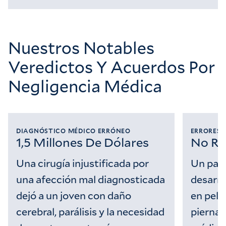
Cargando...
Nuestros Notables
Veredictos Y Acuerdos Por
Negligencia Médica
DIAGNÓSTICO MÉDICO ERRÓNEO
ERRORES 
1,5 Millones De Dólares
No Re
Una cirugía injustificada por
Un paci
una afección mal diagnosticada
desarro
dejó a un joven con daño
en peli
cerebral, parálisis y la necesidad
pierna 