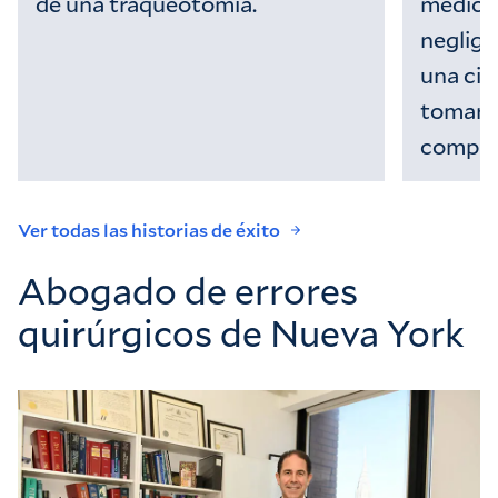
de una traqueotomía.
médicos
neglig
una ciru
tomaro
complic
Ver todas las historias de éxito
Abogado de errores
quirúrgicos de Nueva York