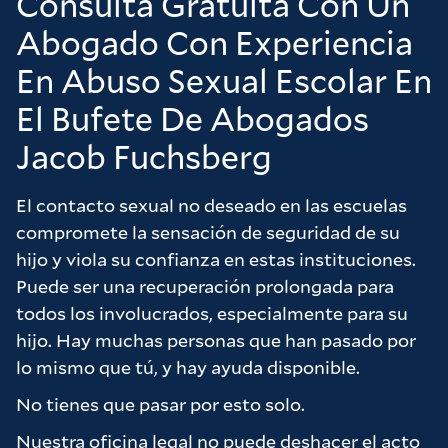
Consulta Gratuita Con Un
equilibrados y redundaron en beneficio de
Abogado Con Experiencia
nuestros intereses. Quedamos muy
satisfechos con el resultado que la empresa
En Abuso Sexual Escolar En
nos ha conseguido y creemos que solo lo
El Bufete De Abogados
hemos conseguido gracias al arduo trabajo de
Chris y Brad. No dudaría en recomendar la
Jacob Fuchsberg
firma a cualquiera que esté considerando un
caso y quiera sentirse realmente valorado
El contacto sexual no deseado en las escuelas
como cliente.
compromete la sensación de seguridad de su
hijo y viola su confianza en estas instituciones.
Muchas gracias a la firma por todo su arduo
Puede ser una recuperación prolongada para
trabajo en nuestro nombre, realmente lo
todos los involucrados, especialmente para su
apreciamos.
hijo. Hay muchas personas que han pasado por
lo mismo que tú, y hay ayuda disponible.
No tienes que pasar por esto solo.
Nuestra oficina legal no puede deshacer el acto