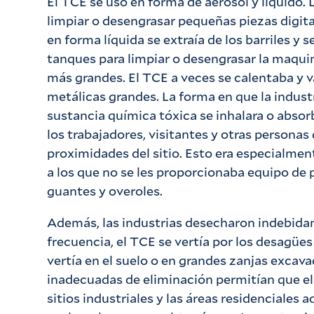
El TCE se usó en forma de aerosol y líquido.
limpiar o desengrasar pequeñas piezas digita
en forma líquida se extraía de los barriles y 
tanques para limpiar o desengrasar la maqu
más grandes. El TCE a veces se calentaba y v
metálicas grandes. La forma en que la indust
sustancia química tóxica se inhalara o absorb
los trabajadores, visitantes y otras personas
proximidades del sitio. Esto era especialment
a los que no se les proporcionaba equipo de
guantes y overoles.
Además, las industrias desecharon indebida
frecuencia, el TCE se vertía por los desagües
vertía en el suelo o en grandes zanjas excavad
inadecuadas de eliminación permitían que e
sitios industriales y las áreas residenciales a