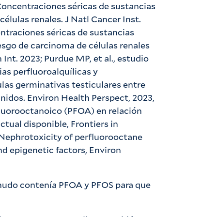
, Concentraciones séricas de sustancias
células renales. J Natl Cancer Inst.
entraciones séricas de sustancias
riesgo de carcinoma de células renales
 Int. 2023; Purdue MP, et al., estudio
as perfluoroalquílicas y
ulas germinativas testiculares entre
Unidos. Environ Health Perspect, 2023,
rfluorooctanoico (PFOA) en relación
actual disponible, Frontiers in
, Nephrotoxicity of perfluorooctane
d epigenetic factors, Environ
menudo contenía PFOA y PFOS para que