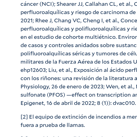
cáncer (NCI); Shearer JJ, Callahan CL, et al.
perfluoroalquílicas y riesgo de carcinoma de 
2021; Rhee J, Chang VC, Cheng I, et al., Conc
perfluoroalquílicas y polifluoroalquílicas y 
en el estudio de cohorte multiétnico. Environ
de casos y controles anidados sobre sustanci
polifluoroalquílicas séricas y tumores de cél
militares de la Fuerza Aérea de los Estados 
ehp12603; Liu, et al., Exposición al ácido pe
con los riñones: una revisión de la literatura 
Physiology, 26 de enero de 2023; Wen, et al.
sulfonate (PFOS) —effect on transcription an
Epigenet, 16 de abril de 2022; 8 (1)): dvac010.
[2] El equipo de extinción de incendios a 
fuera a prueba de llamas.