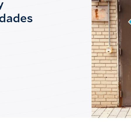
y
edades