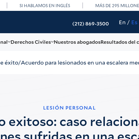
SI HABLAMOS EN INGLÉS
MÁS DE 295 MILLON
En
Es
(212) 869-3500
onal
Derechos Civiles
Nuestros abogados
Resultados del 
de éxito
Acuerdo para lesionados en una escalera me
LESIÓN PERSONAL
 exitoso: caso relacio
ones sufridas en una esc