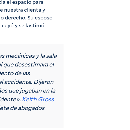
cia el espacio para
e nuestra clienta y
llo derecho. Su esposo
e cayó y se lastimó
s mecánicas y la sala
al que desestimara el
ento de las
l accidente. Dijeron
os que jugaban en la
idente».
Keith Gross
fete de abogados