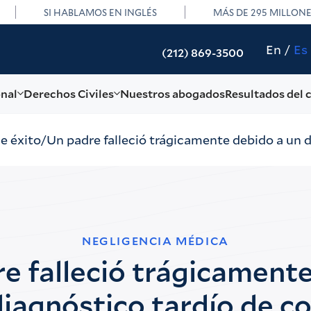
SI HABLAMOS EN INGLÉS
MÁS DE 295 MILLON
En
Es
(212) 869-3500
onal
Derechos Civiles
Nuestros abogados
Resultados del 
de éxito
Un padre falleció trágicamente debido a un 
NEGLIGENCIA MÉDICA
e falleció trágicament
diagnóstico tardío de c