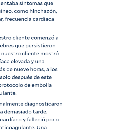
esentaba síntomas que
guíneo, como hinchazón,
ar, frecuencia cardíaca
uestro cliente comenzó a
fiebres que persistieron
, nuestro cliente mostró
íaca elevada y una
s de nueve horas, a los
 solo después de este
l protocolo de embolia
ulante.
inalmente diagnosticaron
ra demasiado tarde.
cardíaco y falleció poco
nticoagulante. Una