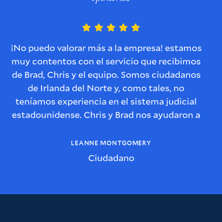
¡No puedo valorar más a la empresa! estamos
muy contentos con el servicio que recibimos
d
de Brad, Chris y el equipo. Somos ciudadanos
de Irlanda del Norte y, como tales, no
teníamos experiencia en el sistema judicial
estadounidense. Chris y Brad nos ayudaron a
G
resolver este problema y se aseguraron de
l
que entendiéramos cada paso del proceso y
LEANNE MONTGOMERY
de que nos mantuvieran informados de lo que
r
Ciudadano
sucedería con el caso.
También sentimos que Brad y Chris tenían un
interés genuino en nuestra historia, en cuáles
eran las implicaciones para nosotros como
p