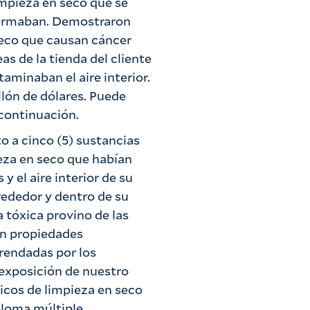
mpieza en seco que se
nfermaban. Demostraron
seco que causan cáncer
s de la tienda del cliente
aminaban el aire interior.
llón de dólares. Puede
 continuación.
o a cinco (5) sustancias
ieza en seco que habían
y el aire interior de su
lrededor y dentro de su
 tóxica provino de las
en propiedades
rendadas por los
exposición de nuestro
icos de limpieza en seco
eloma múltiple.