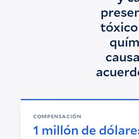
prese
tóxico
quím
causa
acuerdo
COMPENSACIÓN
1 millón de dólare