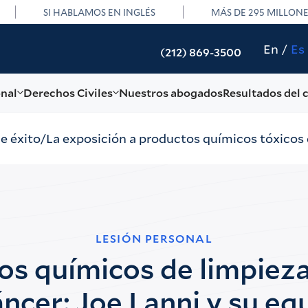
SI HABLAMOS EN INGLÉS
MÁS DE 295 MILLON
En
Es
(212) 869-3500
onal
Derechos Civiles
Nuestros abogados
Resultados del 
de éxito
La exposición a productos químicos tóxicos 
LESIÓN PERSONAL
os químicos de limpieza
áncer: Joe Lanni y su eq