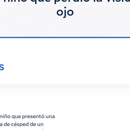
ojo
s
n niño que presentó una
ra de césped de un