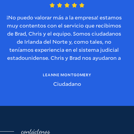
¡No puedo valorar más a la empresa! estamos
muy contentos con el servicio que recibimos
d
de Brad, Chris y el equipo. Somos ciudadanos
de Irlanda del Norte y, como tales, no
teníamos experiencia en el sistema judicial
estadounidense. Chris y Brad nos ayudaron a
G
resolver este problema y se aseguraron de
l
que entendiéramos cada paso del proceso y
LEANNE MONTGOMERY
de que nos mantuvieran informados de lo que
r
Ciudadano
sucedería con el caso.
También sentimos que Brad y Chris tenían un
interés genuino en nuestra historia, en cuáles
eran las implicaciones para nosotros como
p
familia y que estaban realmente interesados
contáctenos