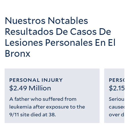
Cargando...
Nuestros Notables
Resultados De Casos De
Lesiones Personales En El
Bronx
PERSONAL INJURY
PERSO
$2.49 Million
$2.15 
A father who suffered from
Serious 
leukemia after exposure to the
caused 
9/11 site died at 38.
over dou