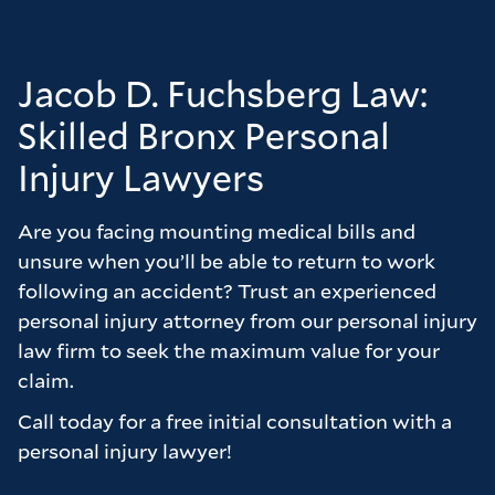
en cómo podrían ayudar a nuestra situación.
Nos tranquilizó la forma en que Chris y Brad
trataron con nosotros y confiamos en que los
Jacob D. Fuchsberg Law:
consejos que nos dieron siempre fueron
Skilled Bronx Personal
equilibrados y redundaron en beneficio de
Injury Lawyers
nuestros intereses. Quedamos muy
satisfechos con el resultado que la empresa
Are you facing mounting medical bills and
nos ha conseguido y creemos que solo lo
unsure when you’ll be able to return to work
hemos conseguido gracias al arduo trabajo de
following an accident? Trust an experienced
Chris y Brad. No dudaría en recomendar la
personal injury attorney from our personal injury
firma a cualquiera que esté considerando un
law firm to seek the maximum value for your
caso y quiera sentirse realmente valorado
claim.
como cliente.
Call today for a free initial consultation with a
Muchas gracias a la firma por todo su arduo
personal injury lawyer!
trabajo en nuestro nombre, realmente lo
apreciamos.