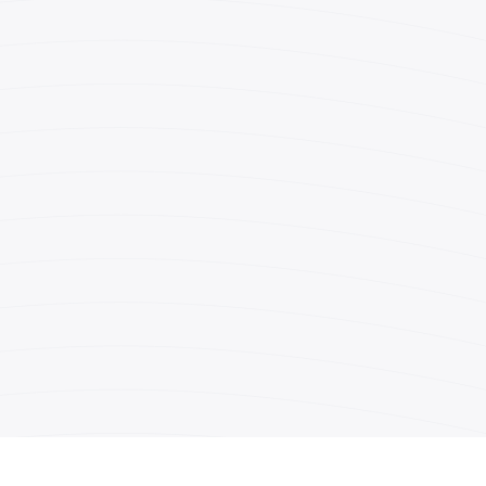
thew Jackson
(212) 869-3500
(212) 398-1532