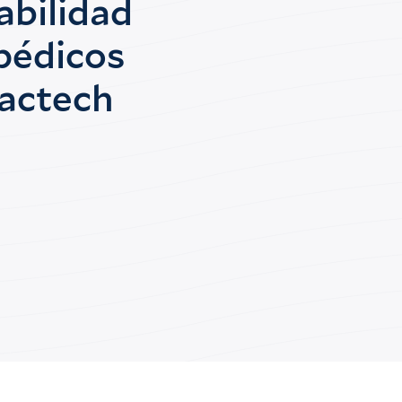
sabilidad
pédicos
xactech